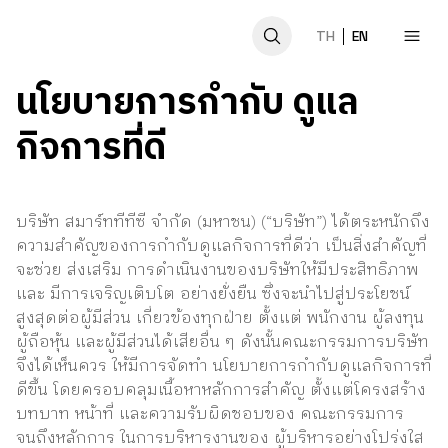
TH
EN
Good Corporate
นโยบายการกำกับ
ดูแล
Governance
กิจการที่ดี
Home
About us
บริษัท สมาร์ททีทีซี จํากัด (มหาชน) (“บริษัท”) ได้ตระหนักถึง
ความสําคัญของการกํากับดูแลกิจการที่ดีว่า เป็นสิ่งสําคัญที่
Products
จะช่วย ส่งเสริม การดําเนินงานของบริษัทให้มีประสิทธิภาพ
และ มีการเจริญเติบโต อย่างยั่งยืน ซึ่งจะนําไปสู่ประโยชน์
News Activities
สูงสุดต่อผู้มีส่วน เกี่ยวข้องทุกฝ่าย ตั้งแต่ พนักงาน ผู้ลงทุน
ผู้ถือหุ้น และผู้มีส่วนได้เสียอื่น ๆ ดังนั้นคณะกรรมการบริษัท
จึงได้เห็นควร ให้มีการจัดทํา นโยบายการกํากับดูแลกิจการที่
GCG
ดีขึ้น โดยครอบคลุมเนื้อหาหลักการสําคัญ ตั้งแต่โครงสร้าง
บทบาท หน้าที่ และความรับผิดชอบของ คณะกรรมการ
SDGs
จนถึงหลักการ ในการบริหารงานของ ผู้บริหารอย่างโปร่งใส